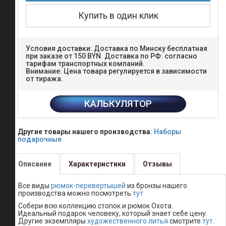
для
пастилы
к
электросушилкам
ССШ
Условия доставки: Доставка по Минску бесплатная
Формы
при заказе от 150 BYN. Доставка по РФ: согласно
для
тарифам транспортных компаний.
аэрогриля
Внимание: Цена товара регулируется в зависимости
от тиража.
Прихватки
кухонные
КАЛЬКУЛЯТОР
Пробки
для
бутылей
Другие товары нашего производства
:
Наборы
подарочные
Смазка
к
поддонам
Описание
Характеристики
Отзывы
для
пастилы
Все виды
рюмок-перевертышей
из бронзы нашего
Электросушилки
производства можно посмотреть
тут
для
овощей,
Собери всю коллекцию стопок и рюмок Охота.
фруктов,
Идеальный подарок человеку, который знает себе цену.
грибов
Другие экземпляры
художественного литья
смотрите
тут
.