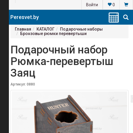
Войти
0
Формы
Peresvet.by
для
аэрогриля
Главная
КАТАЛОГ
Подарочные наборы
Купить
Бронзовые рюмки перевертыши
выгодно
Подарочный набор
О
компании
Рюмка-перевертыш
Контакты
Заяц
Доставка
Партнерам
Артикул: 0880
Новости
Оплата
Сушенное
мясо
Силиконовые
грипсы