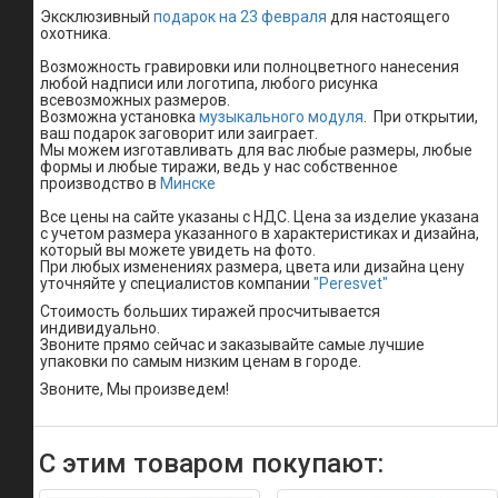
ВОЛТЕРА
Эксклюзивный
подарок на 23 февраля
для настоящего
охотника.
Электросушилка
БелОмо
Возможность гравировки или полноцветного нанесения
любой надписи или логотипа, любого рисунка
Соковыжималка
всевозможных размеров.
БелОМО
Возможна установка
музыкального модуля
. При открытии,
Asaloda
ваш подарок заговорит или заиграет.
Мы можем изготавливать для вас любые размеры, любые
формы и любые тиражи, ведь у нас собственное
Корзины
производство в
Минске
и
лотки
Все цены на сайте указаны с НДС. Цена за изделие указана
(лоза
с учетом размера указанного в характеристиках и дизайна,
и
который вы можете увидеть на фото.
ротанг)
При любых изменениях размера, цвета или дизайна цену
уточняйте у специалистов компании
"Peresvet"
Силиконовые
грипсы
Стоимость больших тиражей просчитывается
Gripfit
индивидуально.
Звоните прямо сейчас и заказывайте самые лучшие
упаковки по самым низким ценам в городе.
Сушенное
мясо
Звоните, Мы произведем!
Услуги
компании
Упаковка
C этим товаром покупают:
из
дерева