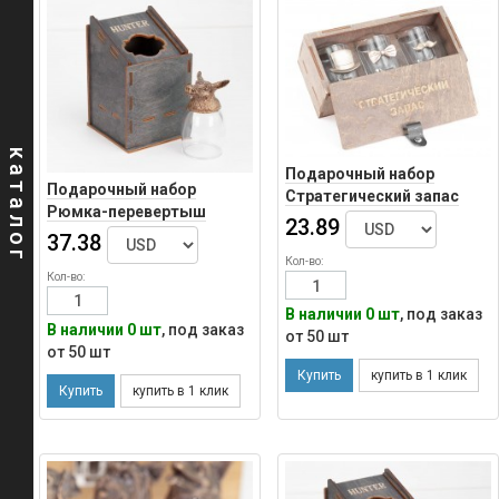
Товары
для
дома,
сада
и
дачи
Дополнение
к
подарку
каталог
Новый
год
Подарочный набор
Подарочный набор
2022
Стратегический запас
Художественное
Рюмка-перевертыш
Джентельмен Shoko
литье
23.89
Кабан
37.38
Подарочные
наборы
Кол-во:
Авторские
Кол-во:
наборы
Бронзовые
В наличии 0 шт
, под заказ
рюмки
В наличии 0 шт
, под заказ
от 50 шт
перевертыши
от 50 шт
Камни
для
охлаждения
виски
Мини-
бары
Овальные
26х22